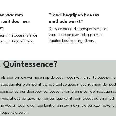
en,waarom
“Ik wil begrijpen hoe uw
roeit door een
methode werkt”
em
Dit is de vraag die prospects mij het
vaakst stellen over beleggen met
eg ik mij dagelijks in de
kapitaalbescherming. Geen…
ten. In die jaren heb…
m
Quintessence?
 als doel om uw vermogen op de best mogelijke manier te beschermen 
 staat achter u en neemt uw kapitaal zo goed mogelijk onder de hoed
ogensbeheerder
daarvoor consequent hanteren is een op maat gema
en vooraf overeengekomen percentage komt, dan treedt automatisch 
tijd vooraf waar u aan toe bent en zijn uw maximale verliezen bekend
nbeperkt groeien!