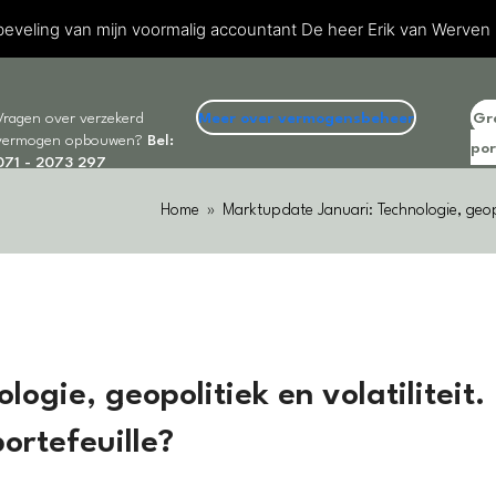
eveling van mijn voormalig accountant De heer Erik van Werven
Vragen over verzekerd
Meer over vermogensbeheer
Gr
vermogen opbouwen?
Bel:
por
071 - 2073 297
Home
»
Marktupdate Januari: Technologie, geopol
ogie, geopolitiek en volatiliteit.
ortefeuille?