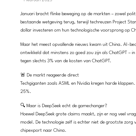
Januari bracht flinke beweging op de markten – zowel polit
bestaande wetgeving terug, terwijl techreuzen Project Star
dollar investeren om hun technologische voorsprong op C
Maar het meest opvallende nieuws kwam uit China. AI-bed
ontwikkeld dat minstens zo goed zou zijn als ChatGPT – 
tegen slechts 3% van de kosten van ChatGPT.
🚨 De markt reageerde direct
Techgiganten zoals ASML en Nvidia kregen harde klappen.
25%.
🔍 Maar is DeepSeek echt de gamechanger?
Hoewel DeepSeek grote claims maakt, zijn er nog veel vrage
model. De technologie zelf is echter niet de grootste zor
chipexport naar China.