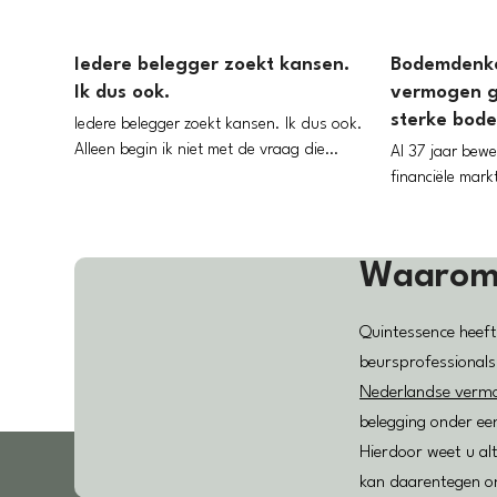
Iedere belegger zoekt kansen.
Bodemdenk
Ik dus ook.
vermogen g
sterke bod
Iedere belegger zoekt kansen. Ik dus ook.
Alleen begin ik niet met de vraag die…
Al 37 jaar bewe
financiële mark
Waaro
Quintessence heeft
beursprofessionals
Nederlandse verm
belegging onder e
Hierdoor weet u al
kan daarentegen o