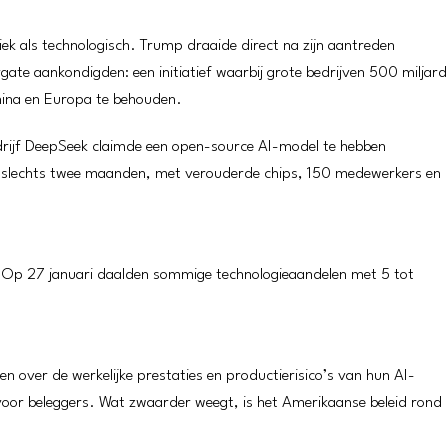
iek als technologisch. Trump draaide direct na zijn aantreden
gate aankondigden: een initiatief waarbij grote bedrijven 500 miljard
hina en Europa te behouden.
rijf DeepSeek claimde een open-source AI-model te hebben
in slechts twee maanden, met verouderde chips, 150 medewerkers en
 Op 27 januari daalden sommige technologieaandelen met 5 tot
n over de werkelijke prestaties en productierisico’s van hun AI-
g voor beleggers. Wat zwaarder weegt, is het Amerikaanse beleid rond