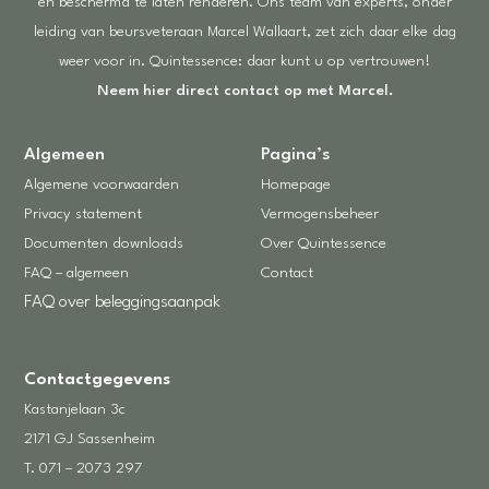
en beschermd te laten renderen. Ons team van experts, onder
leiding van beursveteraan Marcel Wallaart, zet zich daar elke dag
weer voor in. Quintessence: daar kunt u op vertrouwen!
Neem hier direct contact op met Marcel.
Algemeen
Pagina’s
Algemene voorwaarden
Homepage
Privacy statement
Vermogensbeheer
Documenten downloads
Over Quintessence
FAQ – algemeen
Contact
FAQ over beleggingsaanpak
Contactgegevens
Kastanjelaan 3c
2171 GJ Sassenheim
T.
071 – 2073 297