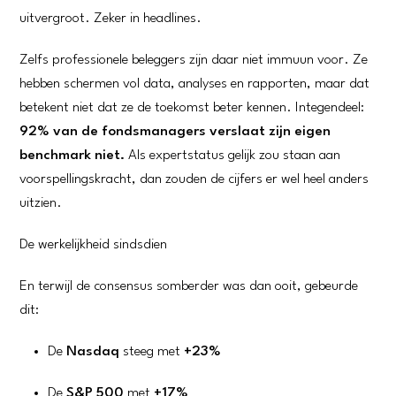
uitvergroot. Zeker in headlines.
Zelfs professionele beleggers zijn daar niet immuun voor. Ze
hebben schermen vol data, analyses en rapporten, maar dat
betekent niet dat ze de toekomst beter kennen. Integendeel:
92% van de fondsmanagers verslaat zijn eigen
benchmark niet.
Als expertstatus gelijk zou staan aan
voorspellingskracht, dan zouden de cijfers er wel heel anders
uitzien.
De werkelijkheid sindsdien
En terwijl de consensus somberder was dan ooit, gebeurde
dit:
De
Nasdaq
steeg met
+23%
De
S&P 500
met
+17%